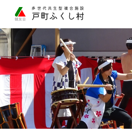
多世代共生型複合施設
戸町ふくし村